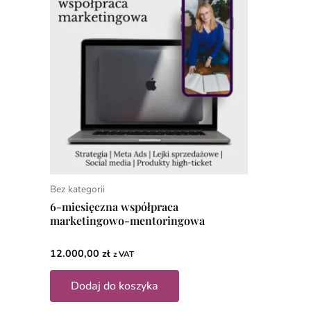
Bez kategorii
6-miesięczna współpraca
marketingowo-mentoringowa
12.000,00
zł
Oceniono
z VAT
0
na
5
Dodaj do koszyka